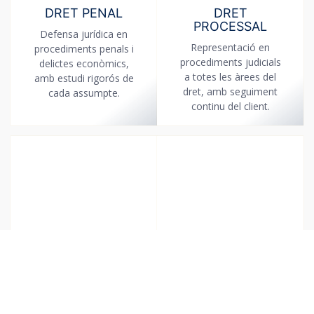
DRET PENAL
DRET
PROCESSAL
Defensa jurídica en
Representació en
procediments penals i
procediments judicials
delictes econòmics,
a totes les àrees del
amb estudi rigorós de
dret, amb seguiment
cada assumpte.
continu del client.
DRET
DRET
INTERNACIONAL
MERCANTIL
PRIVAT
Assessorament legal a
Expedients
empreses en
destrangeria i de
contractació mercantil,